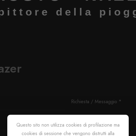
 pittore della piog
azer
Questo sito non utilizza cookies di profilazione ma
cookies di sessione che vengono distrutti alla