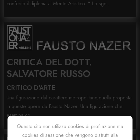
conferito il diploma al Merito Artistico. “ Lo sgo...
CRITICA DEL DOTT.
SALVATORE RUSSO
CRITICO D'ARTE
Una figurazione dal carattere metropolitano,quella proposta
in queste opere da Fausto Nazer. Una figurazione che
esamina co...
Questo sito non utilizza cookies di profilazione ma
cookies di sessione che vengono distrutti alla