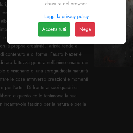
chiusura del browser.
ri, rifugiandosi in altre oasi e con misurato
 essere all’altezza di una pittura unica, la
Leggi la privacy policy
ba interpretativa il significato intimo di un
Accetta tutti
Nega
 “impeto passionale” e una “calma
cio” e un “bisogno di trascendenza”. Orbene,
la propria creatività, l’artista tende a
ca di contenuto e di forma. Fausto Nazer è
a di rara fattezza genera nell’animo umano dei
ole e visionario di una spregiudicata maturità
esentare le cose attraverso creazioni e momenti
 per l’arte. Di fronte ai suoi quadri ci
 libero e questo ce lo testimonia la sua
 incantevole fascino per la natura e per la