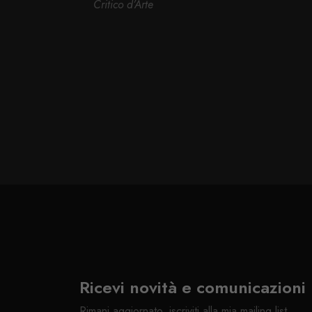
Critico d’Arte
Ricevi novità e comunicazioni
Rimani aggiornato, iscriviti alla mia mailing list