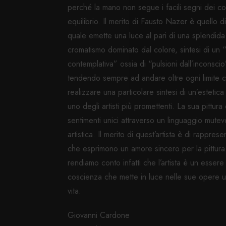
perché la mano non segue i facili segni dei colo
equilibrio. Il merito di Fausto Nazer è quello di
quale emette una luce al pari di una splendida al
cromatismo dominato dal colore, sintesi di un
contemplativa” ossia di “pulsioni dall’incons
tendendo sempre ad andare oltre ogni limite con 
realizzare una particolare sintesi di un’esteti
uno degli artisti più promettenti. La sua pittur
sentimenti unici attraverso un linguaggio mutev
artistica. Il merito di quest’artista è di rappr
che esprimono un amore sincero per la pittura e
rendiamo conto infatti che l’artista è un essere
coscienza che mette in luce nelle sue opere un
vita.
Giovanni Cardone