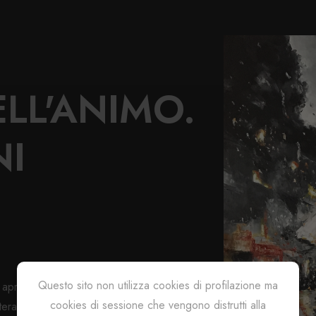
ELL'ANIMO.
NI
Questo sito non utilizza cookies di profilazione ma
aprire una porta verso l’ignoto, quali i
cookies di sessione che vengono distrutti alla
erarie fitte di ombre e ingannevoli precipizi,