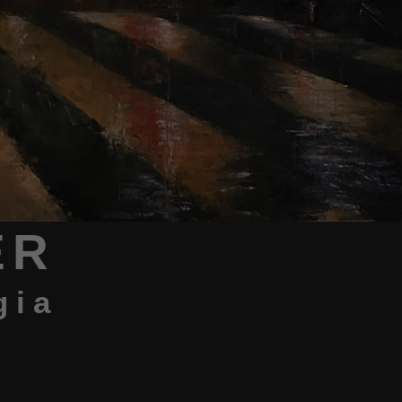
ER
gia